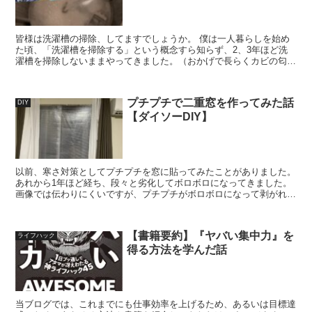
皆様は洗濯槽の掃除、してますでしょうか。 僕は一人暮らしを始め
た頃、「洗濯槽を掃除する」という概念すら知らず、2、3年ほど洗
濯槽を掃除しないままやってきました。（おかげで長らくカビの匂い
に悩まされることになりました） 今回はそんな過去の自分...
プチプチで二重窓を作ってみた話
DIY
【ダイソーDIY】
以前、寒さ対策としてプチプチを窓に貼ってみたことがありました。
あれから1年ほど経ち、段々と劣化してボロボロになってきました。
画像では伝わりにくいですが、プチプチがボロボロになって剥がれた
りしています。 前回は梱包用のプチプチを使ったので...
【書籍要約】『ヤバい集中力』を
ライフハック
得る方法を学んだ話
当ブログでは、これまでにも仕事効率を上げるため、あるいは目標達