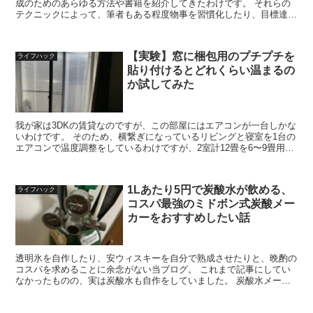
成のためのあらゆる方法や書籍を紹介してきたわけです。 それらの
テクニックによって、筆者もある程度物事を習慣化したり、目標達成
のための行動を取ることができてきました。 今回、さらな...
【実験】窓に梱包用のプチプチを
ライフハック
貼り付けるとどれくらい温まるの
か試してみた
我が家は3DKの賃貸なのですが、この部屋にはエアコンが一台しかな
いわけです。 そのため、横繋ぎになっているリビングと寝室を1台の
エアコンで温度調整をしているわけですが、2室計12畳を6〜9畳用エ
アコン一台でまかなっているため、どうしてもパワ...
1Lあたり5円で炭酸水が飲める、
ライフハック
コスパ最強のミドボン式炭酸メー
カーをおすすめしたい話
透明氷を自作したり、安ウィスキーを自分で熟成させたりと、晩酌の
コスパを求めることに余念がない当ブログ。 これまで記事にしてい
なかったものの、実は炭酸水も自作をしていました。 炭酸水メーカ
ーといえば、ソーダストリームやら、実に多くの商品が販売...