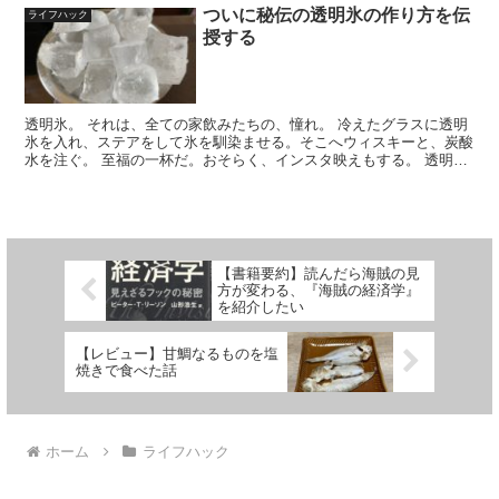
ついに秘伝の透明氷の作り方を伝
ライフハック
授する
透明氷。 それは、全ての家飲みたちの、憧れ。 冷えたグラスに透明
氷を入れ、ステアをして氷を馴染ませる。そこへウィスキーと、炭酸
水を注ぐ。 至福の一杯だ。おそらく、インスタ映えもする。 透明氷
を手に入れる方法は実に簡単だ。スーパーかコンビニに...
【書籍要約】読んだら海賊の見
方が変わる、『海賊の経済学』
を紹介したい
【レビュー】甘鯛なるものを塩
焼きで食べた話
ホーム
ライフハック