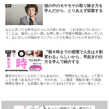
頭の中のモヤモヤの取り除き方を
書籍
学んだから、とりあえず拡散する
なんと言っても昨今はストレスの多い社会。 これを読んでいるとい
うことは、毎日しんどい思いを押し切って学校や職場に向かっていた
り、なにかしらの悩みやコンプレックスを抱えていたりするのではな
いでしょうか。 そんな頭の中のモヤモヤを改善してくれそ...
『朝８時までの習慣で人生は９割
書籍
変わる』らしいから、早起きの仕
方を学んで紹介する
最近やりたいことがたくさんあるのに、「時間がないなぁ」って思う
ことが多々あるわけです。 そのため、ここ最近「無駄を省いて自由
時間を増やす」を目標に色々やってるわけですが、その一環として早
起きについての本を読んだので、内容を紹介していきたいと...
キンコン西野の『新・魔法のコ