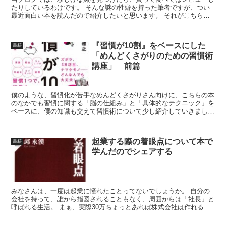
たりしているわけです。 そんな謎の性癖を持った筆者ですが、つい
最近面白い本を読んだので紹介したいと思います。 それがこちら。
椎名誠さんの『漂流者は何を食べていたか』という本。 ...
『習慣が10割』をベースにした
書籍
「めんどくさがりのための習慣術
講座」 前篇
僕のような、習慣化が苦手なめんどくさがりさん向けに、こちらの本
のなかでも習慣に関する「脳の仕組み」と「具体的なテクニック」を
ベースに、僕の知識も交えて習慣術について少し紹介していきましょ
う。
起業する際の着眼点について本で
書籍
学んだのでシェアする
みなさんは、一度は起業に憧れたことってないでしょうか。 自分の
会社を持って、誰から指図されることもなく、周囲からは「社長」と
呼ばれる生活。 まぁ、実際30万ちょっとあれば株式会社は作れる
し、合同会社なら10万足らずで作れるので、「社長」とい...