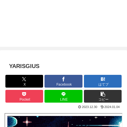
YARISGIUS
X
Facebook
はてブ
Pocket
LINE
コピー
2023.12.30
2024.01.04